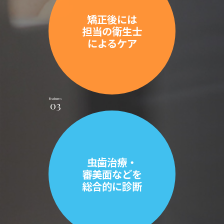
矯正後には
担当の衛生士
によるケア
Features
03
虫歯治療・
審美面などを
総合的に診断