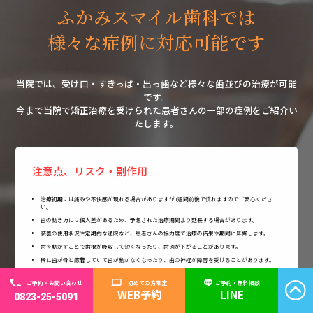
ふかみスマイル歯科では
様々な症例に対応可能です
当院では、受け口・すきっぱ・出っ歯など様々な歯並びの治療が可能
です。
今まで当院で矯正治療を受けられた患者さんの一部の症例をご紹介い
たします。
注意点、リスク・副作用
治療初期には痛みや不快感が現れる場合がありますが1週間前後で慣れますのでご安心くださ
い。
歯の動き方には個人差があるため、予想された治療期間より延長する場合があります。
装置の使用状況や定期的な通院など、患者さんの協力度で治療の結果や期間に影響します。
歯を動かすことで歯根が吸収して短くなったり、歯肉が下がることがあります。
稀に歯が骨と癒着していて歯が動かなくなったり、歯の神経が障害を受けることがあります。
治療中に「顎が痛い、口が開けにくい、顎関節で音が鳴る」などといった顎関節症状が出るこ
とがあります。
ご予約・お問い合わせ
初めての方限定
ご予約・無料相談
WEB予約
LINE
状況によって、当初予定した治療計画を変更する場合があります。
0823-25-5091
装置が外れた後に、保定装置を使用しないと後戻りが生じる可能性が高くなります。