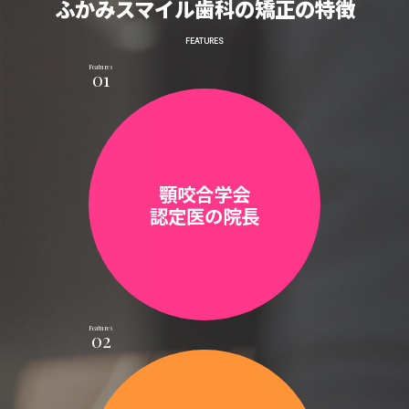
ふかみスマイル歯科の矯正の特徴
FEATURES
Features
01
顎咬合学会
認定医の院長
Features
02