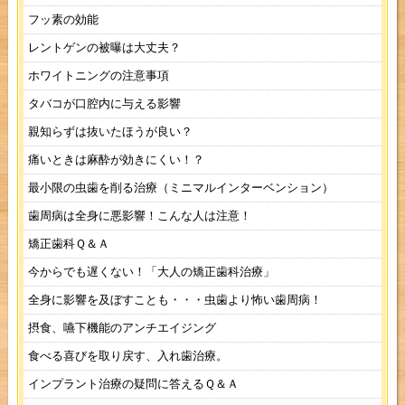
フッ素の効能
レントゲンの被曝は大丈夫？
ホワイトニングの注意事項
タバコが口腔内に与える影響
親知らずは抜いたほうが良い？
痛いときは麻酔が効きにくい！？
最小限の虫歯を削る治療（ミニマルインターベンション）
歯周病は全身に悪影響！こんな人は注意！
矯正歯科Ｑ＆Ａ
今からでも遅くない！「大人の矯正歯科治療」
全身に影響を及ぼすことも・・・虫歯より怖い歯周病！
摂食、嚥下機能のアンチエイジング
食べる喜びを取り戻す、入れ歯治療。
インプラント治療の疑問に答えるＱ＆Ａ