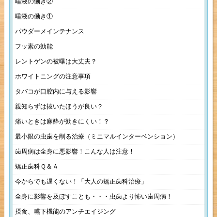
唾液の働き②
唾液の働き①
パウダーメインテナンス
フッ素の効能
レントゲンの被曝は大丈夫？
ホワイトニングの注意事項
タバコが口腔内に与える影響
親知らずは抜いたほうが良い？
痛いときは麻酔が効きにくい！？
最小限の虫歯を削る治療（ミニマルインターベンション）
歯周病は全身に悪影響！こんな人は注意！
矯正歯科Ｑ＆Ａ
今からでも遅くない！「大人の矯正歯科治療」
全身に影響を及ぼすことも・・・虫歯より怖い歯周病！
摂食、嚥下機能のアンチエイジング