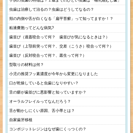
子供の虫歯の特徴は？１歳までのひどい虫歯は「哺乳瓶むし歯」
虫歯は治療して治るの？虫歯はどうしてなるの？
頬の内側や舌が白くなる「扁平苔癬」って知ってますか！？
粘液嚢胞ってどんな病気?
歯並び（過蓋咬合って何？ 歯並びが気になるときは？）
歯並び（上顎前突って何？、交差（こうさ）咬合って何？）
歯並び（反対咬合って何？、叢生って何？）
型取りの材料は何？
小児の推奨フッ素濃度が今年から変更になりました
口が乾燥していると虫歯になりやすい？
舌の癖が歯並びに悪影響と知っていますか？
オーラルフレイルってなんだろう？
舌が動かしにくい原因、舌小帯とは？
自家歯牙移植
コンポジットレジンはなぜ歯にくっつくの？