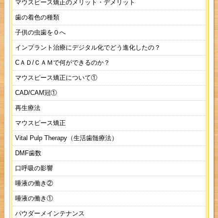
マウスピース矯正のメリット・デメリット
歯の着色の種類
子供の虫歯を０へ
インプラント治療にデジタル化でどう進化したの？
CＡＤ/ＣＡＭで何ができるのか？
マウスピース矯正について①
CAD/CAM冠①
再生療法
マウスピース矯正
Vital Pulp Therapy（生活歯髄療法）
DMF歯数
口呼吸の影響
唾液の働き②
唾液の働き①
パウダーメインテナンス