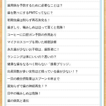
歯周病を予防するために必要なことは？
歯を艶々にするPMTCってなに？
初期虫歯は削らず再石灰化を！
歯ぎしり、噛みしめはほって置くと危険！
コーヒーに口腔ガン予防の作用あり
マイクロスコープを用いた精密診療
永久歯が少ないお子様は、歯医者に！
ランニングは体にいいの？悪いの？
健康な歯をなるべく削らない「接着ブリッジ」
出産回数が多い女性ほど残っている歯が少ない！？
一日の糖分摂取量はスプーン６杯まで
親知らずで歯の神経再生！？
日中の噛みしめは危険！
歯の病気と遺伝