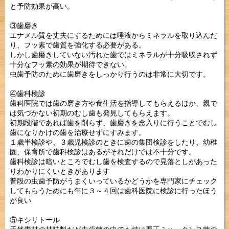
と予防効果が高い。
③歯磨き
エナメル質を丈夫にするためには唾液からミネラルを取り込んだ
り、フッ素で歯質を強化する必要がある。
しかし歯磨きしていない汚れた歯ではミネラルが十分吸収されず
十分なフッ素の効果が期待できない。
虫歯予防のために歯磨きをしっかり行うのは非常に大切です。
④歯科検診
歯科医院では歯の磨き方や食生活を指導してもらえるほか、親で
は気づかない初期のむし歯も発見してもらえます。
初期段階であれば歯を削らず、歯磨きを念入りに行うことでむし
歯になりかけの歯を治療せずにすみます。
１歳半検診や、３歳児検診のときに歯の集団検診をしたり、幼稚
園、保育所で歯科検診はあるがそれだけでは不十分です。
歯科検診は暗いところでむし歯を検査するので見落としがあった
りわかりにくいときがあります
普段の虫歯予防がうまくいっているかどうかを専門家にチェック
してもらうためにも年に３～４回は歯科医院に検診に行ったほう
が良い
⑤キシリトール