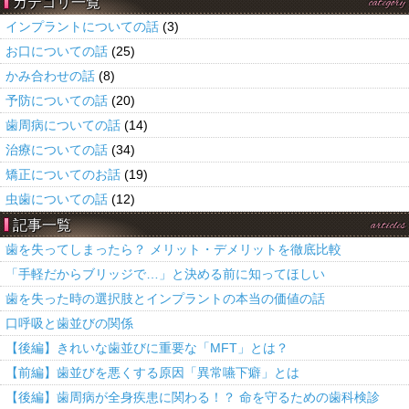
カテゴリ一覧
category
インプラントについての話
(3)
お口についての話
(25)
かみ合わせの話
(8)
予防についての話
(20)
歯周病についての話
(14)
治療についての話
(34)
矯正についてのお話
(19)
虫歯についての話
(12)
記事一覧
articles
歯を失ってしまったら？ メリット・デメリットを徹底比較
「手軽だからブリッジで…」と決める前に知ってほしい
歯を失った時の選択肢とインプラントの本当の価値の話
口呼吸と歯並びの関係
【後編】きれいな歯並びに重要な「MFT」とは？
【前編】歯並びを悪くする原因「異常嚥下癖」とは
【後編】歯周病が全身疾患に関わる！？ 命を守るための歯科検診