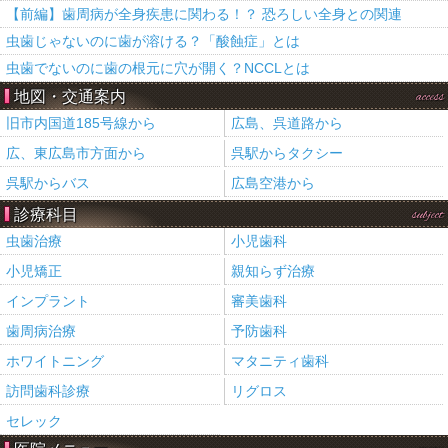
【前編】歯周病が全身疾患に関わる！？ 恐ろしい全身との関連
虫歯じゃないのに歯が溶ける？「酸蝕症」とは
虫歯でないのに歯の根元に穴が開く？NCCLとは
地図・交通案内
access
旧市内国道185号線から
広島、呉道路から
広、東広島市方面から
呉駅からタクシー
呉駅からバス
広島空港から
診療科目
subject
虫歯治療
小児歯科
小児矯正
親知らず治療
インプラント
審美歯科
歯周病治療
予防歯科
ホワイトニング
マタニティ歯科
訪問歯科診療
リグロス
セレック