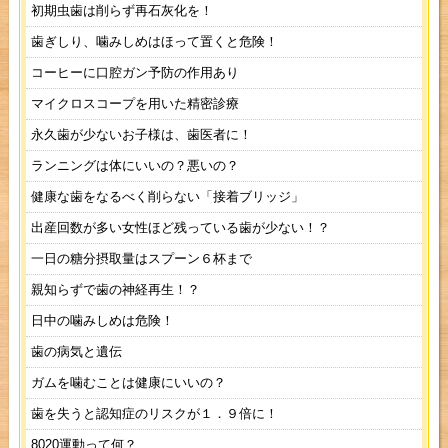
初期虫歯は削らず再石灰化を！
歯ぎしり、噛みしめはほって置くと危険！
コーヒーに口腔ガン予防の作用あり
マイクロスコープを用いた精密診療
永久歯が少ないお子様は、歯医者に！
ランニングは体にいいの？悪いの？
健康な歯をなるべく削らない「接着ブリッジ」
出産回数が多い女性ほど残っている歯が少ない！？
一日の糖分摂取量はスプーン６杯まで
親知らずで歯の神経再生！？
日中の噛みしめは危険！
歯の病気と遺伝
ガムを噛むことは健康にいいの？
歯を失うと認知症のリスクが１．９倍に！
8020運動って何？