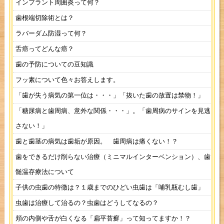
インプラント周囲炎って何？
歯根端切除術とは？
ラバーダム防湿って何？
舌癌ってどんな癌？
歯の予防についての豆知識
フッ素について色々お答えします。
「歯が失う病気の第一位は・・・」「抜いた歯の放置は禁物！」
「糖尿病と歯周病、意外な関係・・・」。「歯周病のサインを見逃
さない！」
歯と歯茎の病気は歯垢が原因。 歯周病は痛くない！？
歯をできるだけ削らない治療（ミニマルインターベンション）、歯
髄温存療法について
子供の虫歯の特徴は？１歳までのひどい虫歯は「哺乳瓶むし歯」
虫歯は治療して治るの？虫歯はどうしてなるの？
頬の内側や舌が白くなる「扁平苔癬」って知ってますか！？