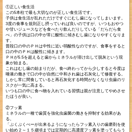
①正しい食生活
この5本柱で最も大切なのが正しい食生活です。
子供は食生活が乱れただけですぐにむし歯になってしまいます。
3度の食事を規則正し摂っていれば良いのですが、いつもおやつ
や甘いジュースなどを食べたり飲んだりしている「だらだら食
べ」の子供は口の中が常に酸性に傾きむし歯になりやすくなりま
す。
普段口の中のＰＨは中性に近い弱酸性なのですが、食事をすると
口の中のＰＨは酸性に傾きます。
ＰＨが5.5を超えると歯からミネラルが溶け出して脱灰という現
象が始まる。
これはむし歯の始まりだが、食べ終わってから少しすると今度は
唾液の働きで口の中が自然に中和され歯は石灰化して修復する。
しかし常に間食していると再石灰化する時間がなくなり虫歯のリ
スクが一気に高まる。
いつも口の中に食べ物を入れている習慣は親が注意してやめさせ
たほうが良い。
②フッ素
ミネラルの一種で歯質を強化虫歯菌の働きを抑制する効果があ
る。
「ぶくぶくぺーが出来るようになったらフッ素入りの歯磨剤を使
い始め２～１５歳頃までは定期的に高濃度フッ素を塗ってもらう