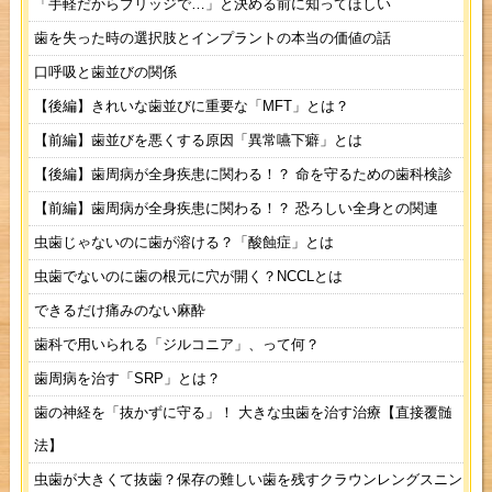
「手軽だからブリッジで…」と決める前に知ってほしい
歯を失った時の選択肢とインプラントの本当の価値の話
口呼吸と歯並びの関係
【後編】きれいな歯並びに重要な「MFT」とは？
【前編】歯並びを悪くする原因「異常嚥下癖」とは
【後編】歯周病が全身疾患に関わる！？ 命を守るための歯科検診
【前編】歯周病が全身疾患に関わる！？ 恐ろしい全身との関連
虫歯じゃないのに歯が溶ける？「酸蝕症」とは
虫歯でないのに歯の根元に穴が開く？NCCLとは
できるだけ痛みのない麻酔
歯科で用いられる「ジルコニア」、って何？
歯周病を治す「SRP」とは？
歯の神経を「抜かずに守る」！ 大きな虫歯を治す治療【直接覆髄
法】
虫歯が大きくて抜歯？保存の難しい歯を残すクラウンレングスニン