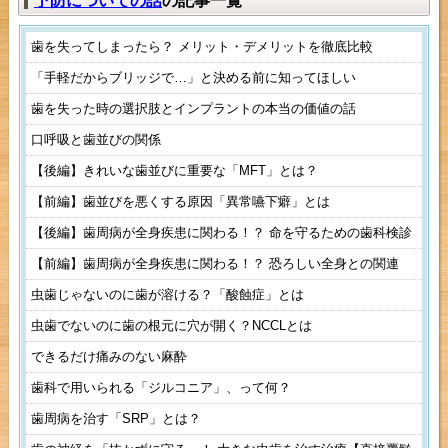
予防についての話
の記事一覧
歯を失ってしまったら？ メリット・デメリットを徹底比較
「手軽だからブリッジで…」と決める前に知ってほしい
歯を失った時の選択肢とインプラントの本当の価値の話
口呼吸と歯並びの関係
【後編】きれいな歯並びに重要な「MFT」とは？
【前編】歯並びを悪くする原因「異常嚥下癖」とは
【後編】歯周病が全身疾患に関わる！？ 命を守るための歯科検診
【前編】歯周病が全身疾患に関わる！？ 恐ろしい全身との関連
虫歯じゃないのに歯が溶ける？「酸蝕症」とは
虫歯でないのに歯の根元に穴が開く？NCCLとは
できるだけ痛みのない麻酔
歯科で用いられる「ジルコニア」、って何？
歯周病を治す「SRP」とは？