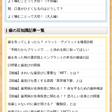
よく噛むことって大切！（子供編）
朝、口臭がひどくなるのはどうして？
よく噛むことって大切！（大人編）
歯の豆知識記事一覧
歯を失ってしまったら？ メリット・デメリットを徹底比較
「手軽だからブリッジで…」と決める前に知ってほしい
歯を失った時の選択肢とインプラントの本当の価値の話
口呼吸と歯並びの関係
【後編】きれいな歯並びに重要な「MFT」とは？
【前編】歯並びを悪くする原因「異常嚥下癖」とは
【後編】歯周病が全身疾患に関わる！？ 命を守るための歯科検診
【前編】歯周病が全身疾患に関わる！？ 恐ろしい全身との関連
虫歯じゃないのに歯が溶ける？「酸蝕症」とは
虫歯でないのに歯の根元に穴が開く？NCCLとは