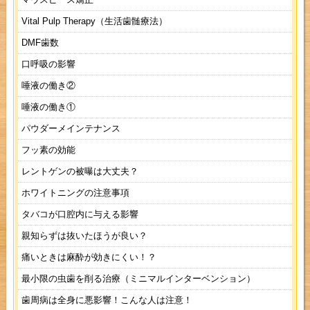
Vital Pulp Therapy（生活歯髄療法）
DMF歯数
口呼吸の影響
唾液の働き②
唾液の働き①
パウダーメインテナンス
フッ素の効能
レントゲンの被曝は大丈夫？
ホワイトニングの注意事項
タバコが口腔内に与える影響
親知らずは抜いたほうが良い？
痛いときは麻酔が効きにくい！？
最小限の虫歯を削る治療（ミニマルインターベンション）
歯周病は全身に悪影響！こんな人は注意！