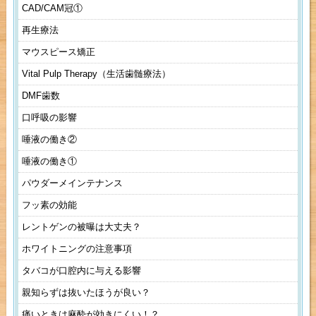
CAD/CAM冠①
再生療法
マウスピース矯正
Vital Pulp Therapy（生活歯髄療法）
DMF歯数
口呼吸の影響
唾液の働き②
唾液の働き①
パウダーメインテナンス
フッ素の効能
レントゲンの被曝は大丈夫？
ホワイトニングの注意事項
タバコが口腔内に与える影響
親知らずは抜いたほうが良い？
痛いときは麻酔が効きにくい！？