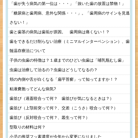
「歯が失う病気の第一位は・・・」「抜いた歯の放置は禁物！」
「糖尿病と歯周病、意外な関係・・・」。「歯周病のサインを見逃
さない！」
歯と歯茎の病気は歯垢が原因。 歯周病は痛くない！？
歯をできるだけ削らない治療（ミニマルインターベンション）、歯
髄温存療法について
子供の虫歯の特徴は？１歳までのひどい虫歯は「哺乳瓶むし歯」
虫歯は治療して治るの？虫歯はどうしてなるの？
頬の内側や舌が白くなる「扁平苔癬」って知ってますか！？
粘液嚢胞ってどんな病気?
歯並び（過蓋咬合って何？ 歯並びが気になるときは？）
歯並び（上顎前突って何？、交差（こうさ）咬合って何？）
歯並び（反対咬合って何？、叢生って何？）
型取りの材料は何？
小児の推奨フッ素濃度が今年から変更になりました