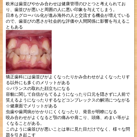
欧米は歯並びやかみ合わせは健康管理のひとつと考えられてお
り、歯並びが悪いと周囲の人に悪い印象を与えてしまう。
日本もグローバル化が進み海外の人と交流する機会が増えている
ので、歯並びの悪さが社会的な評価や人間関係に影響を与えるこ
ともある
矯正歯科には歯並びがよくなったりかみ合わせがよくなったりす
る以外にも多くのメリットがある
☆バランスの取れた顔立ちになる
容貌に関して自信がもてるようになったり口元を隠さずに人前で
笑えるようになったりするなどコンプレックスの解消につながる
☆健康面でメリットがある
虫歯や歯周病がかかりにくくなったり、発音が明瞭になる
咬み合わせがよくなると顎の痛みや肩こり、頭痛、めまい等がよ
くなることがある。
このように歯並びが悪いことは単に見た目だけでなく、様々な問
題を引き起こす