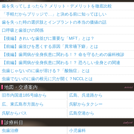
歯を失ってしまったら？ メリット・デメリットを徹底比較
「手軽だからブリッジで…」と決める前に知ってほしい
歯を失った時の選択肢とインプラントの本当の価値の話
口呼吸と歯並びの関係
【後編】きれいな歯並びに重要な「MFT」とは？
【前編】歯並びを悪くする原因「異常嚥下癖」とは
【後編】歯周病が全身疾患に関わる！？ 命を守るための歯科検診
【前編】歯周病が全身疾患に関わる！？ 恐ろしい全身との関連
虫歯じゃないのに歯が溶ける？「酸蝕症」とは
虫歯でないのに歯の根元に穴が開く？NCCLとは
地図・交通案内
access
旧市内国道185号線から
広島、呉道路から
広、東広島市方面から
呉駅からタクシー
呉駅からバス
広島空港から
診療科目
subject
虫歯治療
小児歯科