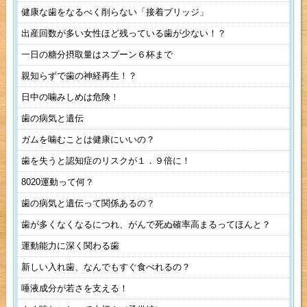
健康な歯をなるべく削らない「接着ブリッジ」
出産回数が多い女性ほど残っている歯が少ない！？
一日の糖分摂取量はスプーン６杯まで
親知らずで歯の神経再生！？
日中の噛みしめは危険！
歯の病気と遺伝
ガムを噛むことは健康にいいの？
歯を失うと認知症のリスクが１．９倍に！
8020運動って何？
歯の病気と遺伝って関係あるの？
歯が多くなくなるにつれ、がんで死ぬ確率高まるってほんと？
運動能力に深く関わる歯
新しい入れ歯、なんでもすぐ食べれるの？
唾液成分が若さを支える！