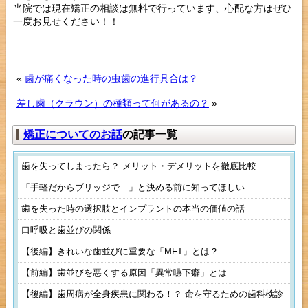
当院では現在矯正の相談は無料で行っています、心配な方はぜひ
一度お見せください！！
«
歯が痛くなった時の虫歯の進行具合は？
差し歯（クラウン）の種類って何があるの？
»
矯正についてのお話
の記事一覧
歯を失ってしまったら？ メリット・デメリットを徹底比較
「手軽だからブリッジで…」と決める前に知ってほしい
歯を失った時の選択肢とインプラントの本当の価値の話
口呼吸と歯並びの関係
【後編】きれいな歯並びに重要な「MFT」とは？
【前編】歯並びを悪くする原因「異常嚥下癖」とは
【後編】歯周病が全身疾患に関わる！？ 命を守るための歯科検診