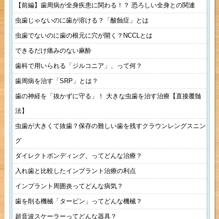
【前編】歯周病が全身疾患に関わる！？ 恐ろしい全身との関連
虫歯じゃないのに歯が溶ける？「酸蝕症」とは
虫歯でないのに歯の根元に穴が開く？NCCLとは
できるだけ痛みのない麻酔
歯科で用いられる「ジルコニア」、って何？
歯周病を治す「SRP」とは？
歯の神経を「抜かずに守る」！ 大きな虫歯を治す治療【直接覆髄
法】
虫歯が大きくて抜歯？保存の難しい歯を残すクラウンレングスニン
グ
ダイレクトボンディング、ってどんな治療？
入れ歯と比較したインプラント治療の利点
インプラント周囲炎ってどんな病気？
歯を削る機械「タービン」ってどんな機械？
超音波スケーラーってどんな器具？