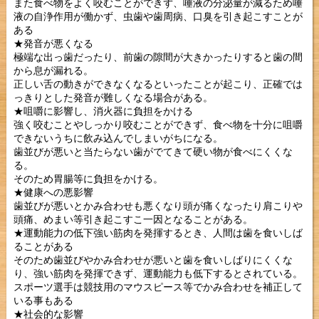
また食べ物をよく咬むことができず、唾液の分泌量が減るため唾
液の自浄作用が働かず、虫歯や歯周病、口臭を引き起こすことが
ある
★発音が悪くなる
極端な出っ歯だったり、前歯の隙間が大きかったりすると歯の間
から息が漏れる。
正しい舌の動きができなくなるといったことが起こり、正確では
っきりとした発音が難しくなる場合がある。
★咀嚼に影響し、消火器に負担をかける
強く咬むことやしっかり咬むことができず、食べ物を十分に咀嚼
できないうちに飲み込んでしまいがちになる。
歯並びが悪いと当たらない歯がでてきて硬い物が食べにくくな
る。
そのため胃腸等に負担をかける。
★健康への悪影響
歯並びが悪いとかみ合わせも悪くなり頭が痛くなったり肩こりや
頭痛、めまい等引き起こすこ一因となることがある。
★運動能力の低下強い筋肉を発揮するとき、人間は歯を食いしば
ることがある
そのため歯並びやかみ合わせが悪いと歯を食いしばりにくくな
り、強い筋肉を発揮できず、運動能力も低下するとされている。
スポーツ選手は競技用のマウスピース等でかみ合わせを補正して
いる事もある
★社会的な影響