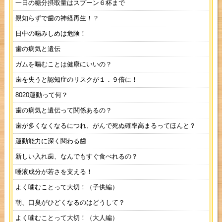
一日の糖分摂取量はスプーン６杯まで
親知らずで歯の神経再生！？
日中の噛みしめは危険！
歯の病気と遺伝
ガムを噛むことは健康にいいの？
歯を失うと認知症のリスクが１．９倍に！
8020運動って何？
歯の病気と遺伝って関係あるの？
歯が多くなくなるにつれ、がんで死ぬ確率高まるってほんと？
運動能力に深く関わる歯
新しい入れ歯、なんでもすぐ食べれるの？
唾液成分が若さを支える！
よく噛むことって大切！（子供編）
朝、口臭がひどくなるのはどうして？
よく噛むことって大切！（大人編）