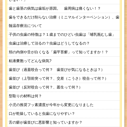
歯と歯茎の病気は歯垢が原因。 歯周病は痛くない！？
歯をできるだけ削らない治療（ミニマルインターベンション）、歯
髄温存療法について
子供の虫歯の特徴は？１歳までのひどい虫歯は「哺乳瓶むし歯」
虫歯は治療して治るの？虫歯はどうしてなるの？
頬の内側や舌が白くなる「扁平苔癬」って知ってますか！？
粘液嚢胞ってどんな病気?
歯並び（過蓋咬合って何？ 歯並びが気になるときは？）
歯並び（上顎前突って何？、交差（こうさ）咬合って何？）
歯並び（反対咬合って何？、叢生って何？）
型取りの材料は何？
小児の推奨フッ素濃度が今年から変更になりました
口が乾燥していると虫歯になりやすい？
舌の癖が歯並びに悪影響と知っていますか？