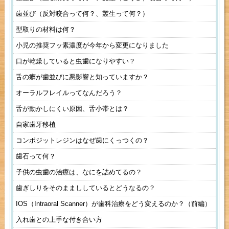
歯並び（反対咬合って何？、叢生って何？）
型取りの材料は何？
小児の推奨フッ素濃度が今年から変更になりました
口が乾燥していると虫歯になりやすい？
舌の癖が歯並びに悪影響と知っていますか？
オーラルフレイルってなんだろう？
舌が動かしにくい原因、舌小帯とは？
自家歯牙移植
コンポジットレジンはなぜ歯にくっつくの？
歯石って何？
子供の虫歯の治療は、なにを詰めてるの？
歯ぎしりをそのままししているとどうなるの？
IOS（Intraoral Scanner）が歯科治療をどう変えるのか？（前編）
入れ歯との上手な付き合い方