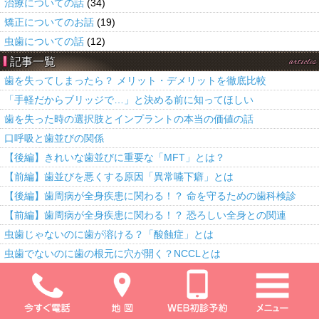
治療についての話
(34)
矯正についてのお話
(19)
虫歯についての話
(12)
記事一覧
articles
歯を失ってしまったら？ メリット・デメリットを徹底比較
「手軽だからブリッジで…」と決める前に知ってほしい
歯を失った時の選択肢とインプラントの本当の価値の話
口呼吸と歯並びの関係
【後編】きれいな歯並びに重要な「MFT」とは？
【前編】歯並びを悪くする原因「異常嚥下癖」とは
【後編】歯周病が全身疾患に関わる！？ 命を守るための歯科検診
【前編】歯周病が全身疾患に関わる！？ 恐ろしい全身との関連
虫歯じゃないのに歯が溶ける？「酸蝕症」とは
虫歯でないのに歯の根元に穴が開く？NCCLとは
地図・交通案内
access
旧市内国道185号線から
広島、呉道路から
広、東広島市方面から
呉駅からタクシー