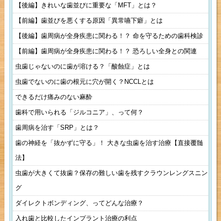
【後編】きれいな歯並びに重要な「MFT」とは？
【前編】歯並びを悪くする原因「異常嚥下癖」とは
【後編】歯周病が全身疾患に関わる！？ 命を守るための歯科検診
【前編】歯周病が全身疾患に関わる！？ 恐ろしい全身との関連
虫歯じゃないのに歯が溶ける？「酸蝕症」とは
虫歯でないのに歯の根元に穴が開く？NCCLとは
できるだけ痛みのない麻酔
歯科で用いられる「ジルコニア」、って何？
歯周病を治す「SRP」とは？
歯の神経を「抜かずに守る」！ 大きな虫歯を治す治療【直接覆髄
法】
虫歯が大きくて抜歯？保存の難しい歯を残すクラウンレングスニン
グ
ダイレクトボンディング、ってどんな治療？
入れ歯と比較したインプラント治療の利点