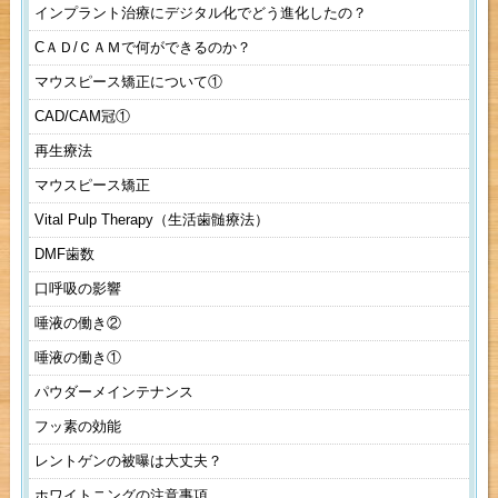
インプラント治療にデジタル化でどう進化したの？
CＡＤ/ＣＡＭで何ができるのか？
マウスピース矯正について①
CAD/CAM冠①
再生療法
マウスピース矯正
Vital Pulp Therapy（生活歯髄療法）
DMF歯数
口呼吸の影響
唾液の働き②
唾液の働き①
パウダーメインテナンス
フッ素の効能
レントゲンの被曝は大丈夫？
ホワイトニングの注意事項