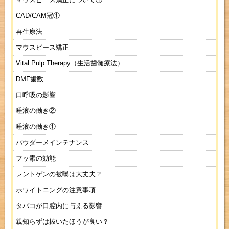
CAD/CAM冠①
再生療法
マウスピース矯正
Vital Pulp Therapy（生活歯髄療法）
DMF歯数
口呼吸の影響
唾液の働き②
唾液の働き①
パウダーメインテナンス
フッ素の効能
レントゲンの被曝は大丈夫？
ホワイトニングの注意事項
タバコが口腔内に与える影響
親知らずは抜いたほうが良い？