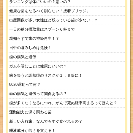
ランニングは体にいいの？悪いの？
健康な歯をなるべく削らない「接着ブリッジ」
出産回数が多い女性ほど残っている歯が少ない！？
一日の糖分摂取量はスプーン６杯まで
親知らずで歯の神経再生！？
日中の噛みしめは危険！
歯の病気と遺伝
ガムを噛むことは健康にいいの？
歯を失うと認知症のリスクが１．９倍に！
8020運動って何？
歯の病気と遺伝って関係あるの？
歯が多くなくなるにつれ、がんで死ぬ確率高まるってほんと？
運動能力に深く関わる歯
新しい入れ歯、なんでもすぐ食べれるの？
唾液成分が若さを支える！