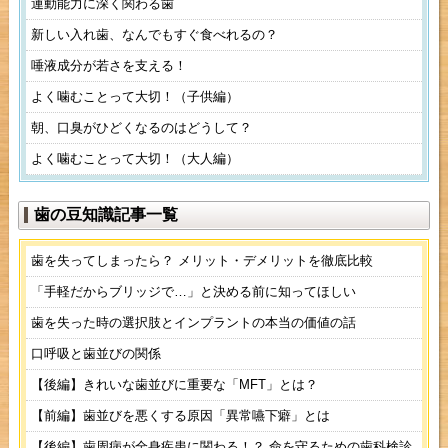
運動能力に深く関わる歯
新しい入れ歯、なんでもすぐ食べれるの？
唾液成分が若さを支える！
よく噛むことって大切！（子供編）
朝、口臭がひどくなるのはどうして？
よく噛むことって大切！（大人編）
歯の豆知識記事一覧
歯を失ってしまったら？ メリット・デメリットを徹底比較
「手軽だからブリッジで…」と決める前に知ってほしい
歯を失った時の選択肢とインプラントの本当の価値の話
口呼吸と歯並びの関係
【後編】きれいな歯並びに重要な「MFT」とは？
【前編】歯並びを悪くする原因「異常嚥下癖」とは
【後編】歯周病が全身疾患に関わる！？ 命を守るための歯科検診