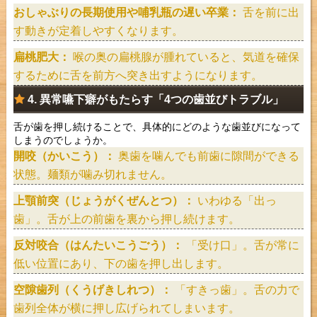
おしゃぶりの長期使用や哺乳瓶の遅い卒業：
舌を前に出
す動きが定着しやすくなります。
扁桃肥大：
喉の奥の扁桃腺が腫れていると、気道を確保
するために舌を前方へ突き出すようになります。
4. 異常嚥下癖がもたらす「4つの歯並びトラブル」
舌が歯を押し続けることで、具体的にどのような歯並びになって
しまうのでしょうか。
開咬（かいこう）：
奥歯を噛んでも前歯に隙間ができる
状態。麺類が噛み切れません。
上顎前突（じょうがくぜんとつ）：
いわゆる「出っ
歯」。舌が上の前歯を裏から押し続けます。
反対咬合（はんたいこうごう）：
「受け口」。舌が常に
低い位置にあり、下の歯を押し出します。
空隙歯列（くうげきしれつ）：
「すきっ歯」。舌の力で
歯列全体が横に押し広げられてしまいます。