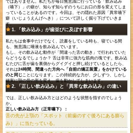
ではありません。私たちが毎日無意識に行っている「飲み込み
（嚥下）」の癖が、知らず知らずのうちにお口の形を変えてしま
っていることがあるのです。今回は、その隠れた原因「異常嚥下
癖（いじょうえんげへき）」について詳しく掘り下げていきま
す。
1. 「飲み込み」が歯並びに及ぼす影響
私たちは食事中だけでなく、読書をしている時も、寝ている間
も、無意識に唾液を飲み込んでいます。
もし、その飲み込む動作が「間違った舌の動き」で行われていた
らどうなるでしょうか？ 舌は非常に強力な筋肉の塊です。飲み込
むたびに舌が歯を裏側からグイグイと押し続けているとしたら、
それは
24時間、間違った方向へ「自前の矯正装置」をかけている
のと同じ
ことになります。この持続的な力が、少しずつ、しかし
確実に顎の骨の形を変え、歯を動かしてしまいます。
2. 「正しい飲み込み」と「異常な飲み込み」の違い
では、正しい飲み込み方とはどのような状態を指すのでしょう
か。
正しい飲み込み方（正常嚥下）：
舌の先が上顎の「スポット（前歯のすぐ後ろにある膨ら
み）」に当たっている。