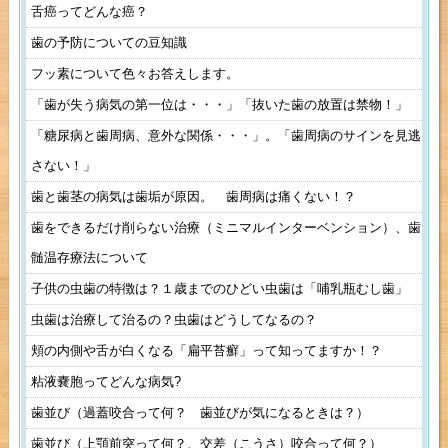
舌癌ってどんな癌？
歯の予防についての豆知識
フッ素について色々お答えします。
「歯が失う病気の第一位は・・・」「抜いた歯の放置は禁物！」
「糖尿病と歯周病、意外な関係・・・」。「歯周病のサインを見逃
さない！」
歯と歯茎の病気は歯垢が原因。 歯周病は痛くない！？
歯をできるだけ削らない治療（ミニマルインターベンション）、歯
髄温存療法について
子供の虫歯の特徴は？１歳までのひどい虫歯は「哺乳瓶むし歯」
虫歯は治療して治るの？虫歯はどうしてなるの？
頬の内側や舌が白くなる「扁平苔癬」って知ってますか！？
粘液嚢胞ってどんな病気?
歯並び（過蓋咬合って何？ 歯並びが気になるときは？）
歯並び（上顎前突って何？、交差（こうさ）咬合って何？）