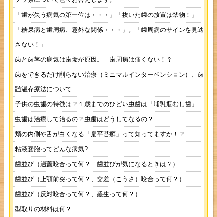
「歯が失う病気の第一位は・・・」「抜いた歯の放置は禁物！」
「糖尿病と歯周病、意外な関係・・・」。「歯周病のサインを見逃
さない！」
歯と歯茎の病気は歯垢が原因。 歯周病は痛くない！？
歯をできるだけ削らない治療（ミニマルインターベンション）、歯
髄温存療法について
子供の虫歯の特徴は？１歳までのひどい虫歯は「哺乳瓶むし歯」
虫歯は治療して治るの？虫歯はどうしてなるの？
頬の内側や舌が白くなる「扁平苔癬」って知ってますか！？
粘液嚢胞ってどんな病気?
歯並び（過蓋咬合って何？ 歯並びが気になるときは？）
歯並び（上顎前突って何？、交差（こうさ）咬合って何？）
歯並び（反対咬合って何？、叢生って何？）
型取りの材料は何？