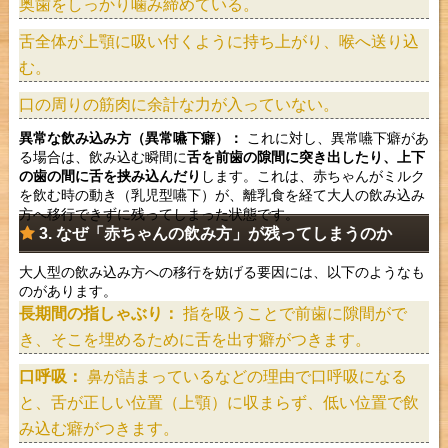
奥歯をしっかり噛み締めている。
舌全体が上顎に吸い付くように持ち上がり、喉へ送り込
む。
口の周りの筋肉に余計な力が入っていない。
異常な飲み込み方（異常嚥下癖）：
これに対し、異常嚥下癖があ
る場合は、飲み込む瞬間に
舌を前歯の隙間に突き出したり、上下
の歯の間に舌を挟み込んだり
します。これは、赤ちゃんがミルク
を飲む時の動き（乳児型嚥下）が、離乳食を経て大人の飲み込み
方へ移行できずに残ってしまった状態です。
3. なぜ「赤ちゃんの飲み方」が残ってしまうのか
大人型の飲み込み方への移行を妨げる要因には、以下のようなも
のがあります。
長期間の指しゃぶり：
指を吸うことで前歯に隙間がで
き、そこを埋めるために舌を出す癖がつきます。
口呼吸：
鼻が詰まっているなどの理由で口呼吸になる
と、舌が正しい位置（上顎）に収まらず、低い位置で飲
み込む癖がつきます。